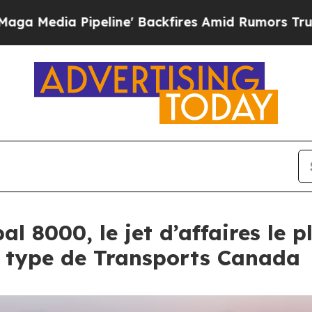
line' Backfires Amid Rumors Trump Will cut Pirr
l 8000, le jet d’affaires le 
de type de Transports Canada