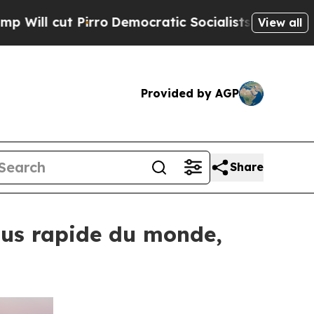
o
Democratic Socialists of America Propose Rad
View all
Provided by AGP
Share
plus rapide du monde,