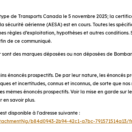
 type de Transports Canada le 5 novembre 2025; la certific
a sécurité aérienne (AESA) est en cours. Toutes les spéci
nes règles d’exploitation, hypothèses et autres conditions
.
a fin de ce communiqué.
r
sont des marques déposées ou non déposées de Bombardier
s énoncés prospectifs. De par leur nature, les énoncés pr
isques et incertitudes, connus et inconnus, de sorte que nos
s mêmes énoncés prospectifs. Voir la mise en garde sur les
 en savoir plus.
t disponible à l'adresse suivante :
tachmentNg/b84d0943-2b94-42c1-a7bc-791571514a13/f