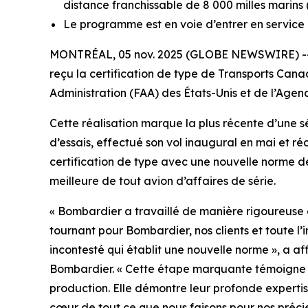
distance franchissable de 8 000 milles marins 
Le programme est en voie d’entrer en service
MONTRÉAL, 05 nov. 2025 (GLOBE NEWSWIRE) -- 
reçu la certification de type de Transports Canad
Administration (FAA) des États-Unis et de l’Age
Cette réalisation marque la plus récente d’une sé
d’essais, effectué son vol inaugural en mai et
certification de type avec une nouvelle norme de 
meilleure de tout avion d’affaires de série.
« Bombardier a travaillé de manière rigoureuse 
tournant pour Bombardier, nos clients et toute l’i
incontesté qui établit une nouvelle norme », a a
Bombardier. « Cette étape marquante témoigne a
production. Elle démontre leur profonde experti
cœur de tout ce que nous faisons pour nos précieu