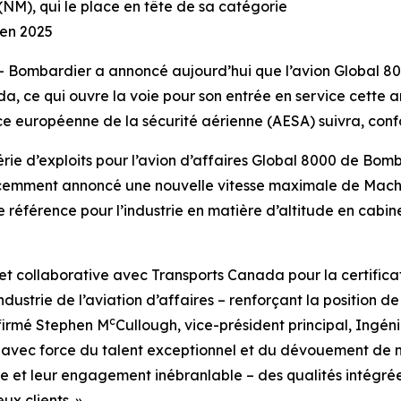
(NM), qui le place en tête de sa catégorie
 en 2025
Bombardier a annoncé aujourd’hui que l’avion
Global 8
a, ce qui ouvre la voie pour son entrée en service cette a
nce européenne de la sécurité aérienne (AESA) suivra, con
rie d’exploits pour l’avion d’affaires
Global 8000
de Bombar
 récemment annoncé une nouvelle vitesse maximale de Mach
référence pour l’industrie en matière d’altitude en cabine, 
et collaborative avec Transports Canada pour la certifica
ndustrie de l’aviation d’affaires – renforçant la position de
c
ffirmé Stephen M
Cullough, vice-président principal, Ingé
vec force du talent exceptionnel et du dévouement de nos
se et leur engagement inébranlable – des qualités intégré
x clients. »